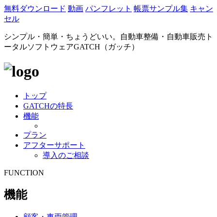
無料ダウンロード
動画
パンフレット
帳票サンプル集
キャン
セル
シンプル・簡単・ちょうどいい。自動車整備・自動車販売ト
ータルソフトウェアGATCH（ガッチ）
トップ
GATCHの特長
機能
プラン
アフターサポート
導入のご相談
FUNCTION
機能
顧客・車両管理